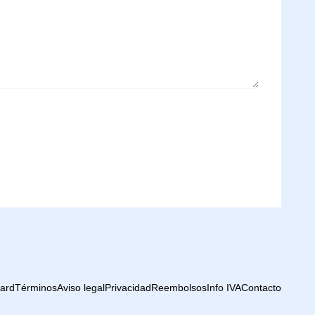
Card
Términos
Aviso legal
Privacidad
Reembolsos
Info IVA
Contacto