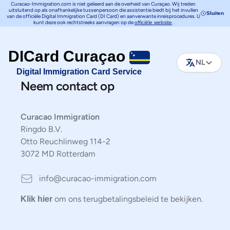
Curacao-Immigration.com is niet gelieerd aan de overheid van Curaçao. Wij treden
uitsluitend op als onafhankelijke tussenpersoon die assistentie biedt bij het invullen
Sluiten
van de officiële Digital Immigration Card (DI Card) en aanverwante inreisprocedures. U
kunt deze ook rechtstreeks aanvragen op de
.
officiële website
DICard Curaçao
NL
Digital Immigration Card Service
Neem contact op
Curacao Immigration
Ringdo B.V.
Otto Reuchlinweg 114-2
3072 MD Rotterdam
Email
info@curacao-immigration.com
om ons terugbetalingsbeleid te bekijken.
Klik hier