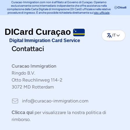
Curacao-Immigration.com non è affiliato al Governo di Curaçao. Operiamo
esclusivamente come intermediario indipendente che offre assistenza nella
Chiudi
compilazione della Carta Digitale di Immigrazione (DI Card) ufficiale e nelle relative
procedure di ingresso. È anche possibile richiederla direttamente sul
.
sito ufficiale
DICard Curaçao
IT
Digital Immigration Card Service
Contattaci
Curacao Immigration
Ringdo B.V.
Otto Reuchlinweg 114-2
3072 MD Rotterdam
Email
info@curacao-immigration.com
per visualizzare la nostra politica di
Clicca qui
rimborso.